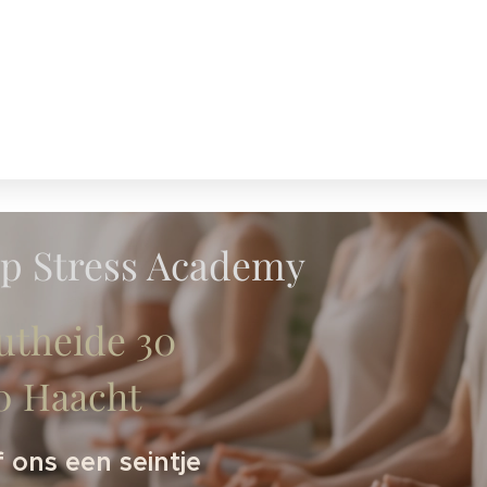
op Stress Academy
utheide 30
50 Haacht
 ons een seintje