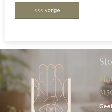
<<< vorige
St
Ho
31
Geef