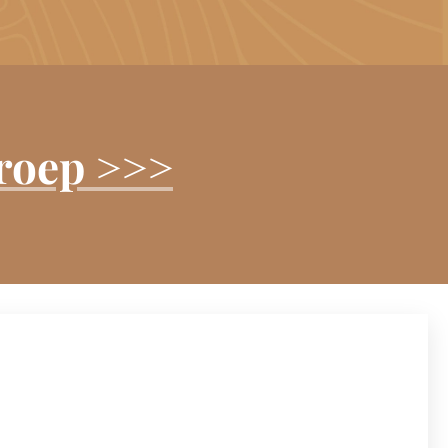
roep >>>