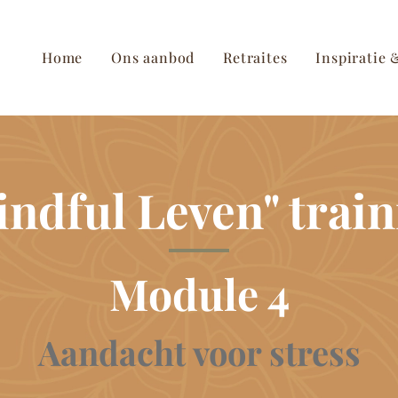
Home
Ons aanbod
Retraites
Inspiratie 
indful Leven" train
Module 4
Aandacht voor stress