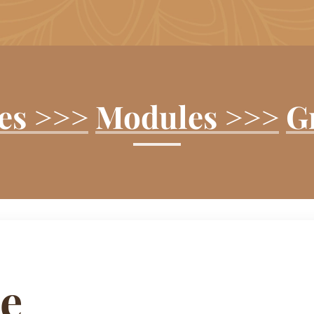
es >>>
Modules >>>
G
ie