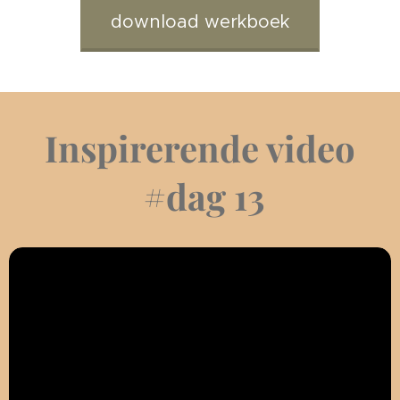
download werkboek
Inspirerende video
#dag 13