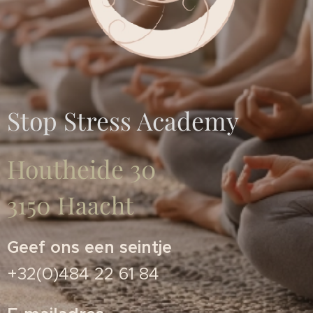
Stop Stress Academy
Houtheide 30
3150 Haacht
Geef ons een seintje
+32(0)484 22 61 84