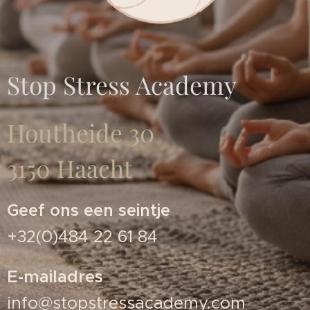
Stop Stress Academy
Houtheide 30
3150 Haacht
Geef ons een seintje
+32(0)484 22 61 84
E-mailadres
info@stopstressacademy.com