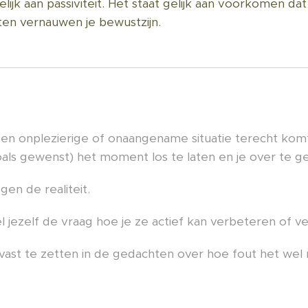
ijk aan passiviteit. Het staat gelijk aan voorkomen dat 
ten vernauwen je bewustzijn.
een onplezierige of onaangename situatie terecht komt
oals gewenst) het moment los te laten en je over te g
gen de realiteit.
l jezelf de vraag hoe je ze actief kan verbeteren of v
 vast te zetten in de gedachten over hoe fout het wel n
