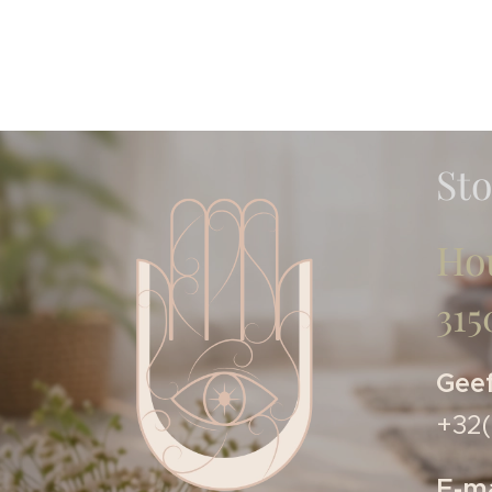
St
Ho
31
Geef
+32(
E-ma