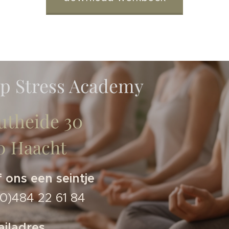
op Stress Academy
utheide 30
50 Haacht
 ons een seintje
0)484 22 61 84
iladres