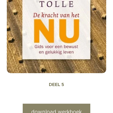
DEEL 5
download werkboek